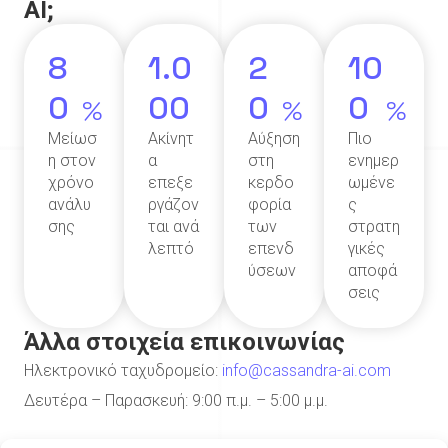
AI;
8
1.0
2
10
0
00
0
0
%
%
%
Μείωσ
Ακίνητ
Αύξηση
Πιο
η στον
α
στη
ενημερ
χρόνο
επεξε
κερδο
ωμένε
ανάλυ
ργάζον
φορία
ς
σης
ται ανά
των
στρατη
λεπτό
επενδ
γικές
ύσεων
αποφά
σεις
Άλλα στοιχεία επικοινωνίας
Ηλεκτρονικό ταχυδρομείο:
info@cassandra-ai.com
Δευτέρα – Παρασκευή: 9:00 π.μ. – 5:00 μ.μ.