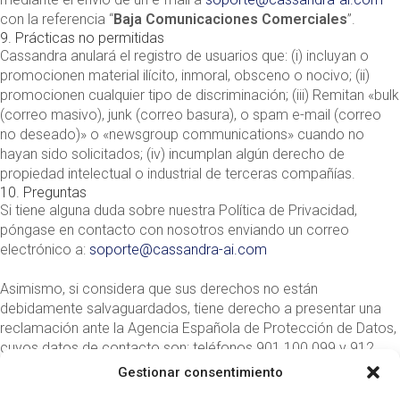
con la referencia “
Baja Comunicaciones Comerciales
”.
9. Prácticas no permitidas
Cassandra anulará el registro de usuarios que: (i) incluyan o
promocionen material ilícito, inmoral, obsceno o nocivo; (ii)
promocionen cualquier tipo de discriminación; (iii) Remitan «bulk
(correo masivo), junk (correo basura), o spam e-mail (correo
no deseado)» o «newsgroup communications» cuando no
hayan sido solicitados; (iv) incumplan algún derecho de
propiedad intelectual o industrial de terceras compañías.
10. Preguntas
Si tiene alguna duda sobre nuestra Política de Privacidad,
póngase en contacto con nosotros enviando un correo
electrónico a:
soporte@cassandra-ai.com
Asimismo, si considera que sus derechos no están
debidamente salvaguardados, tiene derecho a presentar una
reclamación ante la Agencia Española de Protección de Datos,
cuyos datos de contacto son: teléfonos 901 100 099 y 912
663 517; dirección postal C/Jorge Juan 6, 28001 Madrid;
Gestionar consentimiento
oficina electrónica
https://sedeagpd.gob.es/sede-electronica-