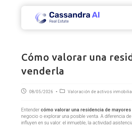
Ir
al
contenido
Cómo valorar una resi
venderla
Publicación
Categoría
08/05/2026
Valoración de activos inmobilia
de
de
la
la
entrada:
entrada:
Entender
cómo valorar una residencia de mayores
negocio o explorar una posible venta. A diferencia d
influyen en su valor: el inmueble, la actividad asistenci