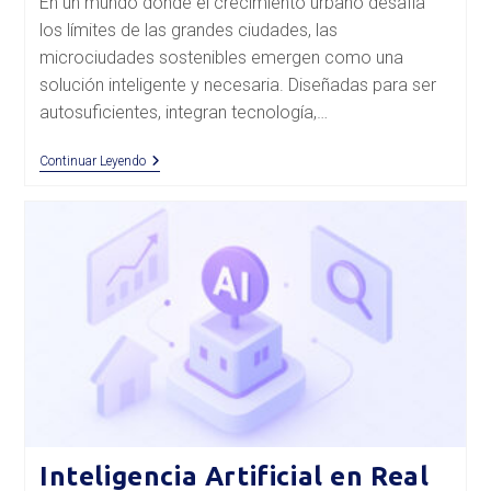
En un mundo donde el crecimiento urbano desafía
entrada:
los límites de las grandes ciudades, las
microciudades sostenibles emergen como una
solución inteligente y necesaria. Diseñadas para ser
autosuficientes, integran tecnología,…
Microciudades
Continuar Leyendo
Sostenibles:
El
Futuro
Del
Desarrollo
Urbano
Inteligencia Artificial en Real