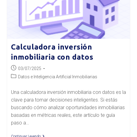
Calculadora inversión
inmobiliaria con datos
Publicación
03/07/2025
de
Categoría
Datos e Inteligencia Artificial Inmobiliarias
la
de
entrada:
la
Una calculadora inversión inmobiliaria con datos es la
entrada:
clave para tomar decisiones inteligentes. Si estás
buscando cómo analizar oportunidades inmobiliarias
basadas en métricas reales, este artículo te guía
paso a…
Calculadora
Continuar Leyendo