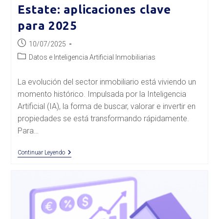
Estate: aplicaciones clave
para 2025
Publicación
10/07/2025
de
Categoría
Datos e Inteligencia Artificial Inmobiliarias
la
de
entrada:
la
La evolución del sector inmobiliario está viviendo un
entrada:
momento histórico. Impulsada por la Inteligencia
Artificial (IA), la forma de buscar, valorar e invertir en
propiedades se está transformando rápidamente.
Para…
Inteligencia
Continuar Leyendo
Artificial
En
Real
Estate:
Aplicaciones
Clave
Para
2025