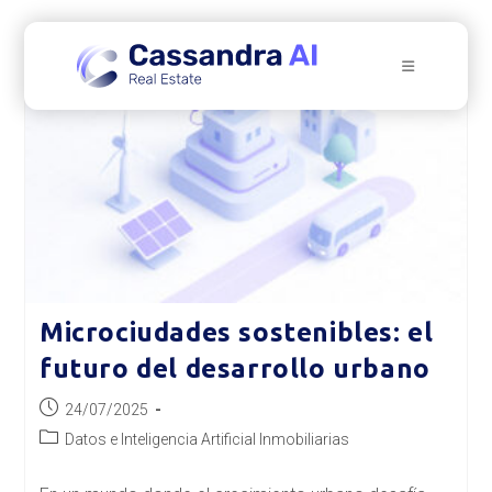
Ir
al
contenido
Microciudades sostenibles: el
futuro del desarrollo urbano
Publicación
24/07/2025
de
Categoría
Datos e Inteligencia Artificial Inmobiliarias
la
de
entrada:
la