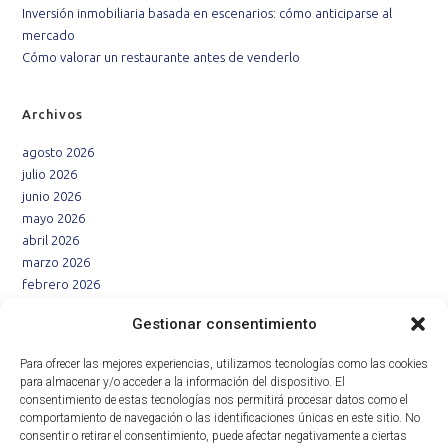
Inversión inmobiliaria basada en escenarios: cómo anticiparse al
mercado
Cómo valorar un restaurante antes de venderlo
Archivos
agosto 2026
julio 2026
junio 2026
mayo 2026
abril 2026
marzo 2026
febrero 2026
enero 2026
Gestionar consentimiento
diciembre 2025
noviembre 2025
Para ofrecer las mejores experiencias, utilizamos tecnologías como las cookies
octubre 2025
para almacenar y/o acceder a la información del dispositivo. El
septiembre 2025
consentimiento de estas tecnologías nos permitirá procesar datos como el
agosto 2025
comportamiento de navegación o las identificaciones únicas en este sitio. No
consentir o retirar el consentimiento, puede afectar negativamente a ciertas
julio 2025