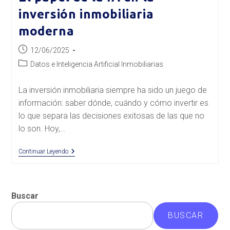
inversión inmobiliaria
moderna
Publicación
12/06/2025
de
Categoría
Datos e Inteligencia Artificial Inmobiliarias
la
de
entrada:
la
La inversión inmobiliaria siempre ha sido un juego de
entrada:
información: saber dónde, cuándo y cómo invertir es
lo que separa las decisiones exitosas de las que no
lo son. Hoy,…
El
Continuar Leyendo
Papel
De
La
IA
En
Buscar
La
Inversión
BUSCAR
Inmobiliaria
Moderna