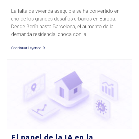
de
entrada:
la
La falta de vivienda asequible se ha convertido en
entrada:
uno de los grandes desafíos urbanos en Europa.
Desde Berlín hasta Barcelona, el aumento de la
demanda residencial choca con la…
Reconversión
Continuar Leyendo
De
Espacios
Industriales:
Solución
A
La
Crisis
De
Vivienda
En
Europa
El papel de la IA en la