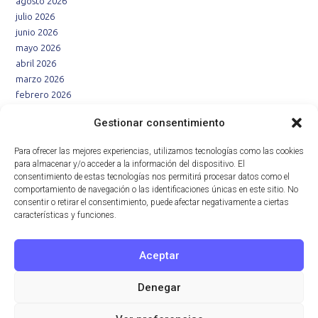
agosto 2026
julio 2026
junio 2026
mayo 2026
abril 2026
marzo 2026
febrero 2026
enero 2026
Gestionar consentimiento
diciembre 2025
noviembre 2025
Para ofrecer las mejores experiencias, utilizamos tecnologías como las cookies
octubre 2025
para almacenar y/o acceder a la información del dispositivo. El
septiembre 2025
consentimiento de estas tecnologías nos permitirá procesar datos como el
agosto 2025
comportamiento de navegación o las identificaciones únicas en este sitio. No
consentir o retirar el consentimiento, puede afectar negativamente a ciertas
julio 2025
características y funciones.
junio 2025
mayo 2025
abril 2025
Aceptar
marzo 2025
febrero 2025
Denegar
enero 2025