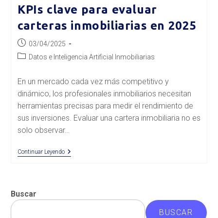
KPIs clave para evaluar
carteras inmobiliarias en 2025
Publicación
03/04/2025
de
Categoría
Datos e Inteligencia Artificial Inmobiliarias
la
de
entrada:
la
En un mercado cada vez más competitivo y
entrada:
dinámico, los profesionales inmobiliarios necesitan
herramientas precisas para medir el rendimiento de
sus inversiones. Evaluar una cartera inmobiliaria no es
solo observar…
KPIs
Continuar Leyendo
Clave
Para
Evaluar
Carteras
Inmobiliarias
Buscar
En
2025
BUSCAR