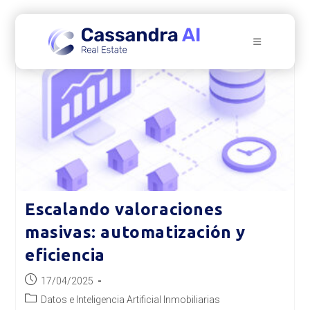
Ir
al
contenido
Escalando valoraciones
masivas: automatización y
eficiencia
Publicación
17/04/2025
de
Categoría
Datos e Inteligencia Artificial Inmobiliarias
la