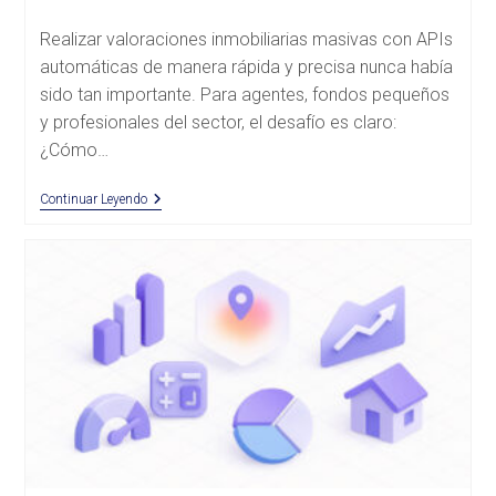
de
entrada:
la
Realizar valoraciones inmobiliarias masivas con APIs
entrada:
automáticas de manera rápida y precisa nunca había
sido tan importante. Para agentes, fondos pequeños
y profesionales del sector, el desafío es claro:
¿Cómo…
Escalando
Continuar Leyendo
Valoraciones
Masivas:
Automatización
Y
Eficiencia