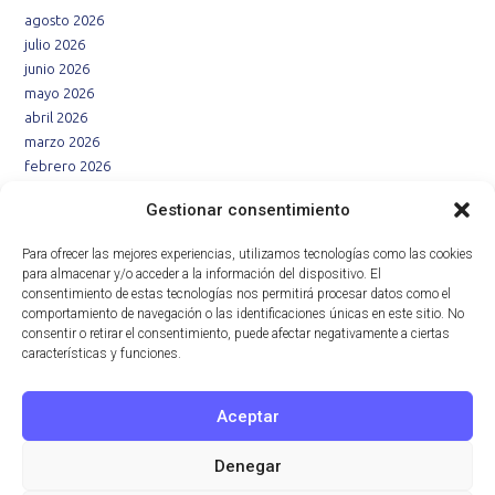
agosto 2026
julio 2026
junio 2026
mayo 2026
abril 2026
marzo 2026
febrero 2026
enero 2026
Gestionar consentimiento
diciembre 2025
noviembre 2025
Para ofrecer las mejores experiencias, utilizamos tecnologías como las cookies
octubre 2025
para almacenar y/o acceder a la información del dispositivo. El
septiembre 2025
consentimiento de estas tecnologías nos permitirá procesar datos como el
agosto 2025
comportamiento de navegación o las identificaciones únicas en este sitio. No
consentir o retirar el consentimiento, puede afectar negativamente a ciertas
julio 2025
características y funciones.
junio 2025
mayo 2025
abril 2025
Aceptar
marzo 2025
febrero 2025
Denegar
enero 2025