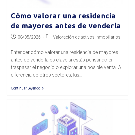
Cómo valorar una residencia
de mayores antes de venderla
Publicación
Categoría
08/05/2026
Valoración de activos inmobiliarios
de
de
la
la
Entender cómo valorar una residencia de mayores
entrada:
entrada:
antes de venderla es clave si estás pensando en
traspasar el negocio o explorar una posible venta. A
diferencia de otros sectores, las…
Cómo
Continuar Leyendo
Valorar
Una
Residencia
De
Mayores
Antes
De
Venderla