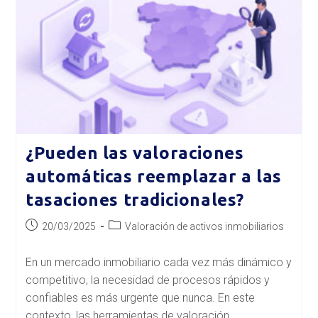
De
Venderlo
¿Pueden las valoraciones
automáticas reemplazar a las
tasaciones tradicionales?
Publicación
Categoría
20/03/2025
Valoración de activos inmobiliarios
de
de
la
la
En un mercado inmobiliario cada vez más dinámico y
entrada:
entrada:
competitivo, la necesidad de procesos rápidos y
confiables es más urgente que nunca. En este
contexto, las herramientas de valoración