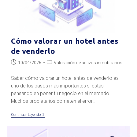
Cómo valorar un hotel antes
de venderlo
Publicación
Categoría
10/04/2026
Valoración de activos inmobiliarios
de
de
la
la
Saber cómo valorar un hotel antes de venderlo es
entrada:
entrada:
uno de los pasos más importantes si estás
pensando en poner tu negocio en el mercado.
Muchos propietarios cometen el error…
Cómo
Continuar Leyendo
Valorar
Un
Hotel
Antes