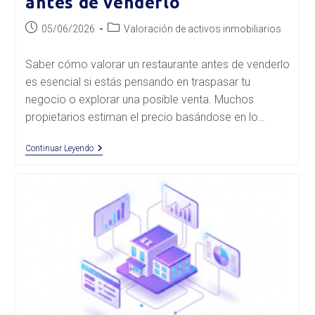
antes de venderlo
Publicación
Categoría
05/06/2026
Valoración de activos inmobiliarios
de
de
la
la
Saber cómo valorar un restaurante antes de venderlo
entrada:
entrada:
es esencial si estás pensando en traspasar tu
negocio o explorar una posible venta. Muchos
propietarios estiman el precio basándose en lo…
Cómo
Continuar Leyendo
Valorar
Un
Restaurante
Antes
De
Venderlo