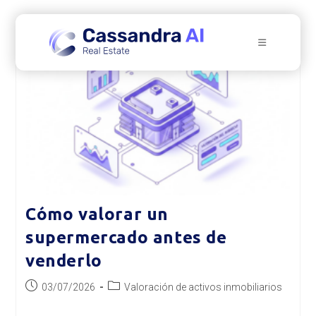
Ir
al
contenido
Cómo valorar un
supermercado antes de
venderlo
Publicación
Categoría
03/07/2026
Valoración de activos inmobiliarios
de
de
la
la