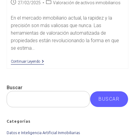
Publicación
Categoría
27/02/2025
Valoración de activos inmobiliarios
de
de
la
la
En el mercado inmobiliario actual, la rapidez y la
entrada:
entrada:
precisión son más valiosas que nunca. Las
herramientas de valoración automatizada de
propiedades están revolucionando la forma en que
se estima…
Valoraciones
Continuar Leyendo
Automatizadas:
¿pueden
Reemplazar
A
Las
Buscar
Tasaciones
Tradicionales?
BUSCAR
Categorías
Datos e Inteligencia Artificial Inmobiliarias