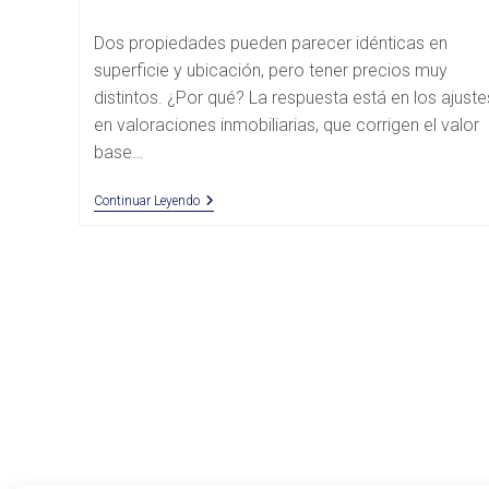
la
de
entrada:
la
Dos propiedades pueden parecer idénticas en
entrada:
superficie y ubicación, pero tener precios muy
distintos. ¿Por qué? La respuesta está en los ajuste
en valoraciones inmobiliarias, que corrigen el valor
base…
Ajustes
Continuar Leyendo
En
Valoraciones
Inmobiliarias:
Cuándo
Y
Cómo
Aplicarlos
Bien