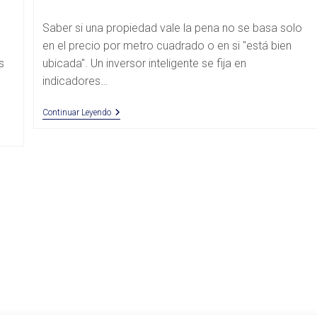
la
de
entrada:
la
Saber si una propiedad vale la pena no se basa solo
entrada:
en el precio por metro cuadrado o en si "está bien
s
ubicada". Un inversor inteligente se fija en
indicadores…
Indicadores
Continuar Leyendo
Clave
De
Tasación
Para
Evaluar
Oportunidades
Inmobiliarias