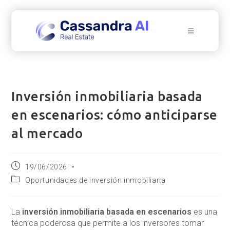
Ir
al
contenido
Inversión inmobiliaria basada
en escenarios: cómo anticiparse
al mercado
Publicación
19/06/2026
de
Categoría
Oportunidades de inversión inmobiliaria
la
de
entrada:
la
entrada:
La
inversión inmobiliaria basada en escenarios
es una
técnica poderosa que permite a los inversores tomar