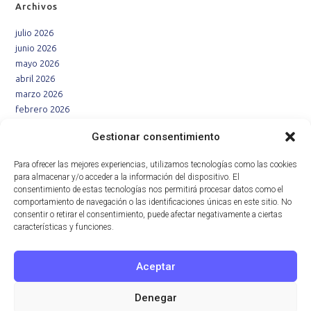
Archivos
julio 2026
junio 2026
mayo 2026
abril 2026
marzo 2026
febrero 2026
enero 2026
Gestionar consentimiento
diciembre 2025
noviembre 2025
Para ofrecer las mejores experiencias, utilizamos tecnologías como las cookies
octubre 2025
para almacenar y/o acceder a la información del dispositivo. El
septiembre 2025
consentimiento de estas tecnologías nos permitirá procesar datos como el
agosto 2025
comportamiento de navegación o las identificaciones únicas en este sitio. No
consentir o retirar el consentimiento, puede afectar negativamente a ciertas
julio 2025
características y funciones.
junio 2025
mayo 2025
abril 2025
Aceptar
marzo 2025
febrero 2025
Denegar
enero 2025