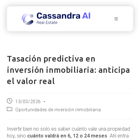
Ir
al
contenido
Tasación predictiva en
inversión inmobiliaria: anticipa
el valor real
Publicación
13/03/2026
de
Categoría
Oportunidades de inversión inmobiliaria
la
de
entrada:
la
entrada:
Invertir bien no solo es saber cuánto vale una propiedad
hoy, sino
cuánto valdrá en 6, 12 o 24 meses
. Ahí entra