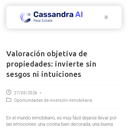
Ir
al
contenido
Valoración objetiva de
propiedades: invierte sin
sesgos ni intuiciones
Publicación
27/03/2026
de
Categoría
Oportunidades de inversión inmobiliaria
la
de
entrada:
la
entrada:
En el mundo inmobiliario, es muy fácil dejarse llevar por
las emociones: una cocina bien decorada, una buena